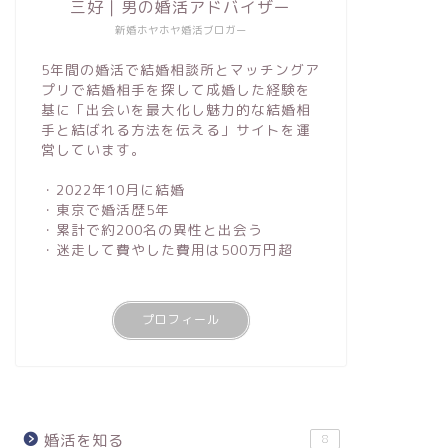
三好｜男の婚活アドバイザー
新婚ホヤホヤ婚活ブロガー
5年間の婚活で結婚相談所とマッチングア
プリで結婚相手を探して成婚した経験を
基に「出会いを最大化し魅力的な結婚相
手と結ばれる方法を伝える」サイトを運
営しています。
・2022年10月に結婚
・東京で婚活歴5年
・累計で約200名の異性と出会う
・迷走して費やした費用は500万円超
プロフィール
婚活を知る
8