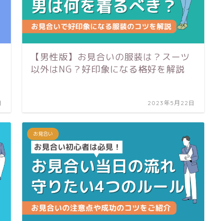
【男性版】お見合いの服装は？スーツ
以外はNG？好印象になる格好を解説
日
2023年5月22日
お見合い