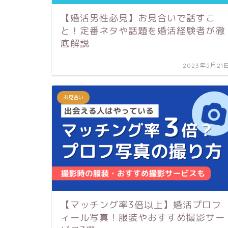
【婚活男性必見】お見合いで話すこ
と！定番ネタや話題を婚活経験者が徹
底解説
2023年5月21
お見合い
【マッチング率3倍以上】婚活プロフ
ィール写真！服装やおすすめ撮影サー