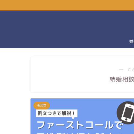
婚
― C
結婚相
仮交際