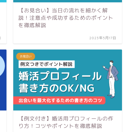
【お見合い】当日の流れを細かく解
説！注意点や成功するためのポイント
を徹底解説
日
2023年5月17日
お見合い
【例文付き】婚活用プロフィールの作
り方！コツやポイントを徹底解説