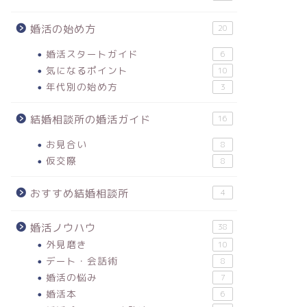
婚活の始め方
20
婚活スタートガイド
6
気になるポイント
10
年代別の始め方
3
結婚相談所の婚活ガイド
16
お見合い
8
仮交際
8
おすすめ結婚相談所
4
婚活ノウハウ
38
外見磨き
10
デート・会話術
8
婚活の悩み
7
婚活本
6