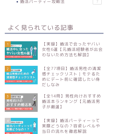
婚活パーティー攻略法
7
よく見られている記事
【実録】婚活で会ったヤバい
1
女性6選【元婚活経験者が出会
わないため方法も解説】
【全77項目】婚活男性の清潔
2
感チェックリスト｜モテるた
めにデート前に確認したい身
だしなみ
【全14冊】男性向けおすすめ
3
婚活本ランキング【元婚活男
子が厳選】
【実録】婚活パーティーって
4
実際どうなの？容姿レベルや
当日の流れを徹底解説