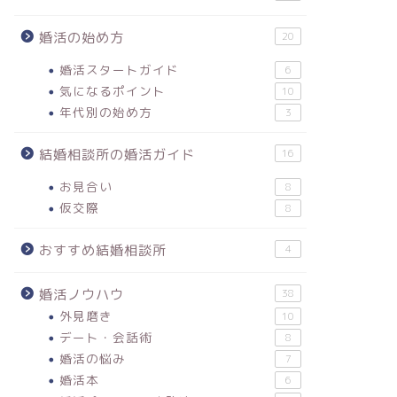
婚活の始め方
20
婚活スタートガイド
6
気になるポイント
10
年代別の始め方
3
結婚相談所の婚活ガイド
16
お見合い
8
仮交際
8
おすすめ結婚相談所
4
婚活ノウハウ
38
外見磨き
10
デート・会話術
8
婚活の悩み
7
婚活本
6