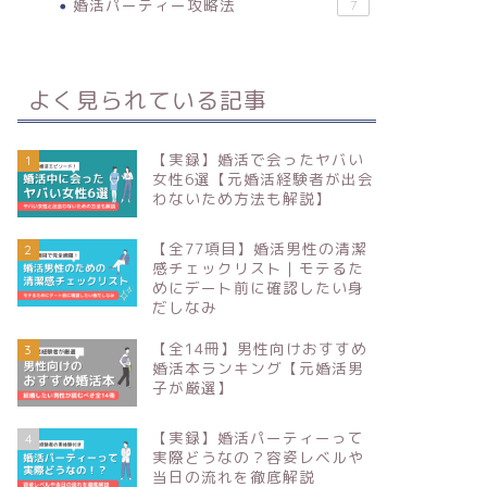
婚活パーティー攻略法
7
よく見られている記事
【実録】婚活で会ったヤバい
1
女性6選【元婚活経験者が出会
わないため方法も解説】
【全77項目】婚活男性の清潔
2
感チェックリスト｜モテるた
めにデート前に確認したい身
だしなみ
【全14冊】男性向けおすすめ
3
婚活本ランキング【元婚活男
子が厳選】
【実録】婚活パーティーって
4
実際どうなの？容姿レベルや
当日の流れを徹底解説