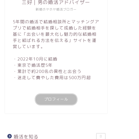
三好｜男の婚活アドバイザー
新婚ホヤホヤ婚活ブロガー
5年間の婚活で結婚相談所とマッチングア
プリで結婚相手を探して成婚した経験を
基に「出会いを最大化し魅力的な結婚相
手と結ばれる方法を伝える」サイトを運
営しています。
・2022年10月に結婚
・東京で婚活歴5年
・累計で約200名の異性と出会う
・迷走して費やした費用は500万円超
プロフィール
婚活を知る
8