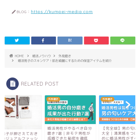
https://kumpei-media.com
BLOG：
HOME
婚活ノウハウ
外見磨き
婚活男子のスキンケア！肌を綺麗にするための保湿アイテムを紹介
RELATED POST
磨き
外見磨き
外見磨き
婚活男性がやるべき自分
【完全版】男の匂い
磨き7選｜非モテ男性が
大全｜清潔感をつけ
活男子が押さえておき
成婚できた秘密を徹底
めに婚活男性がすべ
いカジュアルファッシ