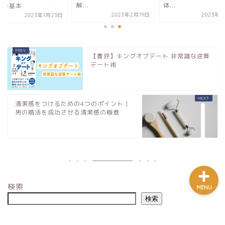
解...
体...
ンの基本
2023年2月19日
2023年6
2023年1月23日
婚活を知る
【書評】キングオブデート 非常識な逆算
婚活の始め方
デート術
婚活ノウハウ
清潔感をつけるための4つのポイント｜
男の婚活を成功させる清潔感の極意
問い合わせ
検索
MENU
検索