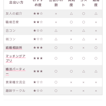
出会い方
め度
数
度
ト
度
友人の紹介
★★☆
×
△
○
△
職場恋愛
★★☆
×
○
○
×
合コン
★☆☆
△
×
△
×
街コン
★☆☆
△
×
△
×
結婚相談所
★★★
○
○
×
○
マッチングア
★★★
○
○
○
○
プリ
婚活パーティ
★★★
○
○
△
△
ー
異業種交流会
★☆☆
○
×
×
×
趣味サークル
★☆☆
○
×
×
×