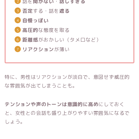
話を
聞かない
・
話しすぎる
否定
する・話を
遮る
自慢っぽい
高圧的
な態度を取る
距離感
がおかしい（タメ口など）
リアクション
が薄い
特に、男性はリアクションが淡白で、意図せず威圧的
な雰囲気が出てしまうことも。
テンションや声のトーンは意識的に高め
にしておく
と、女性との会話も盛り上がりやすい雰囲気になるで
しょう。