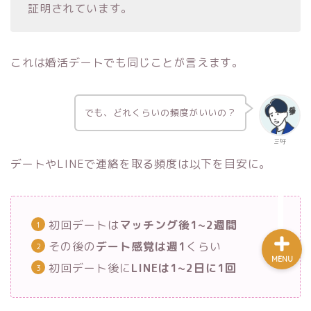
証明されています。
婚活を知る
これは婚活デートでも同じことが言えます。
婚活の始め方
でも、どれくらいの頻度がいいの？
婚活ノウハウ
三好
デートやLINEで連絡を取る頻度は以下を目安に。
問い合わせ
初回デートは
マッチング後1~2週間
その後の
デート感覚は週1
くらい
MENU
初回デート後に
LINEは1~2日に1回