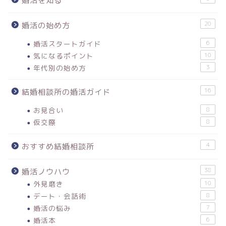
婚活を知る
20
婚活の始め方
婚活スタートガイド
6
気になるポイント
10
年代別の始め方
3
16
結婚相談所の婚活ガイド
お見合い
8
仮交際
8
4
おすすめ結婚相談所
38
婚活ノウハウ
外見磨き
10
デート・会話術
8
婚活の悩み
7
婚活本
6