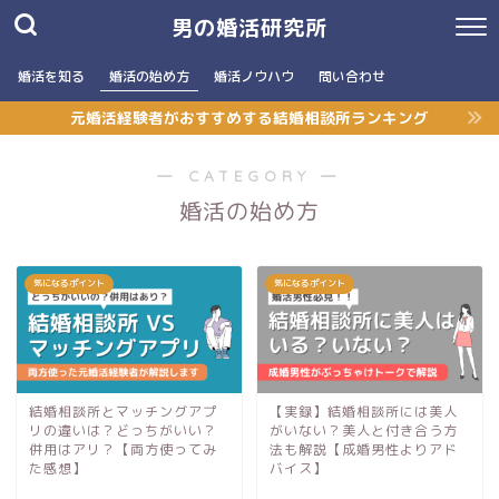
男の婚活研究所
婚活を知る
婚活の始め方
婚活ノウハウ
問い合わせ
元婚活経験者がおすすめする結婚相談所ランキング
― CATEGORY ―
婚活の始め方
気になるポイント
気になるポイント
結婚相談所とマッチングアプ
【実録】結婚相談所には美人
リの違いは？どっちがいい？
がいない？美人と付き合う方
併用はアリ？【両方使ってみ
法も解説【成婚男性よりアド
た感想】
バイス】