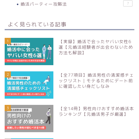
婚活パーティー攻略法
7
よく見られている記事
1
【実録】婚活で会ったヤバい女性6
選【元婚活経験者が出会わないため
方法も解説】
2
【全77項目】婚活男性の清潔感チェ
ックリスト｜モテるためにデート前
に確認したい身だしなみ
3
【全14冊】男性向けおすすめ婚活本
ランキング【元婚活男子が厳選】
婚活を知る