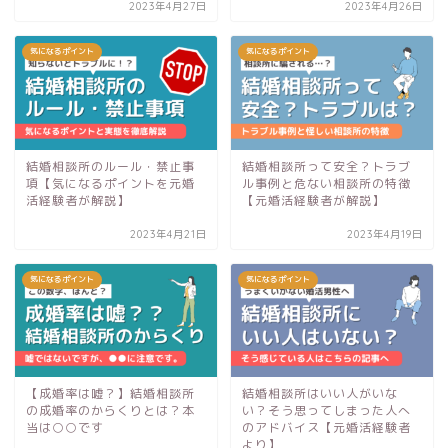
2023年4月27日
2023年4月26日
気になるポイント
気になるポイント
結婚相談所のルール・禁止事
結婚相談所って安全？トラブ
項【気になるポイントを元婚
ル事例と危ない相談所の特徴
活経験者が解説】
【元婚活経験者が解説】
2023年4月21日
2023年4月19日
気になるポイント
気になるポイント
【成婚率は嘘？】結婚相談所
結婚相談所はいい人がいな
の成婚率のからくりとは？本
い？そう思ってしまった人へ
当は○○です
のアドバイス【元婚活経験者
より】