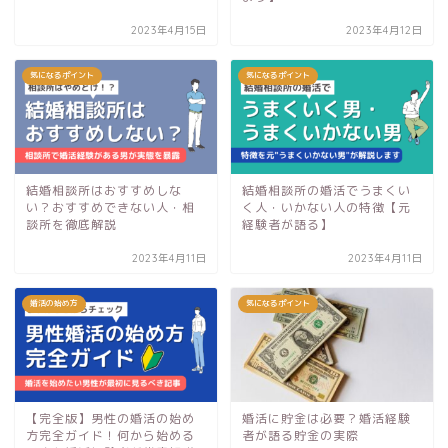
2023年4月15日
2023年4月12日
気になるポイント
気になるポイント
結婚相談所はおすすめしな
結婚相談所の婚活でうまくい
い？おすすめできない人・相
く人・いかない人の特徴【元
談所を徹底解説
経験者が語る】
2023年4月11日
2023年4月11日
婚活の始め方
気になるポイント
【完全版】男性の婚活の始め
婚活に貯金は必要？婚活経験
方完全ガイド！何から始める
者が語る貯金の実際