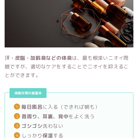
汗・皮脂・加齢臭などの体臭
は、最も根深いニオイ問
題ですが、適切なケアをすることでニオイを抑えるこ
とができます。
体臭対策の超基本
毎日風呂
に入る（できれば朝も）
首周り、耳裏、背中
をよく洗う
ゴシゴシ
洗わない
しっかり
保湿
する