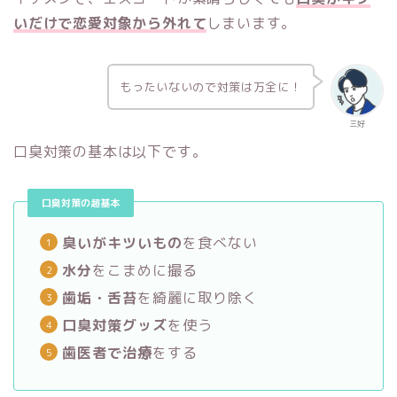
いだけで恋愛対象から外れて
しまいます。
もったいないので対策は万全に！
三好
口臭対策の基本は以下です。
口臭対策の超基本
臭いがキツいもの
を食べない
水分
をこまめに撮る
歯垢・舌苔
を綺麗に取り除く
口臭対策グッズ
を使う
歯医者で治療
をする