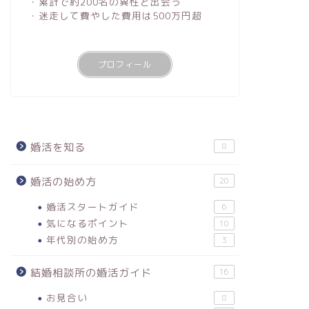
・累計で約200名の異性と出会う
・迷走して費やした費用は500万円超
プロフィール
【実体験】結婚相談所の婚活ってぶ
結婚相談
っちゃけどうなの？【婚活歴5年の
実例を元
婚活を知る
8
元婚活経験者が解説】
く済ませ
婚活の始め方
20
2023年7月19日
婚活スタートガイド
6
気になるポイント
10
婚活スタートガイド
婚活スタートガ
年代別の始め方
3
結婚相談所の婚活ガイド
16
お見合い
8