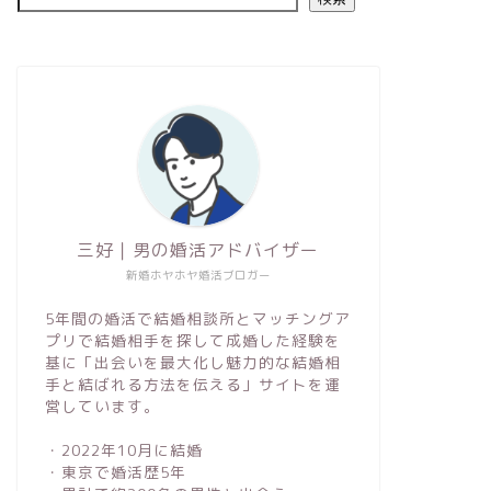
婚活スタートガイド
婚活スタートガ
三好｜男の婚活アドバイザー
新婚ホヤホヤ婚活ブロガー
【何歳から？】男性の婚活はいつか
結婚相談
ら始めるべき？元婚活経験者が解説
ツや入会
5年間の婚活で結婚相談所とマッチングア
プリで結婚相手を探して成婚した経験を
します！
基に「出会いを最大化し魅力的な結婚相
手と結ばれる方法を伝える」サイトを運
2023年7月27日
営しています。
・2022年10月に結婚
婚活スタートガイド
婚活スタートガ
・東京で婚活歴5年