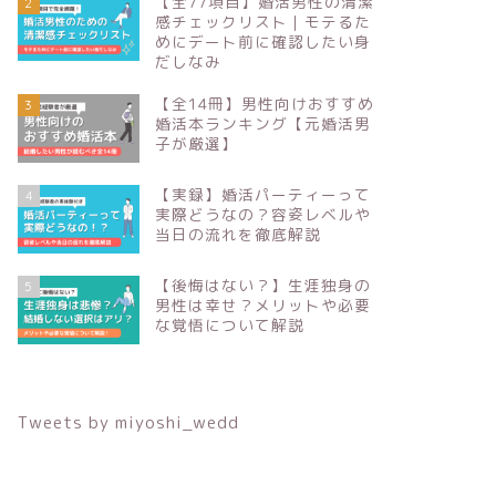
【全77項目】婚活男性の清潔
2
感チェックリスト｜モテるた
めにデート前に確認したい身
だしなみ
【全14冊】男性向けおすすめ
3
婚活本ランキング【元婚活男
子が厳選】
【実録】婚活パーティーって
4
実際どうなの？容姿レベルや
当日の流れを徹底解説
【後悔はない？】生涯独身の
5
男性は幸せ？メリットや必要
な覚悟について解説
Tweets by miyoshi_wedd