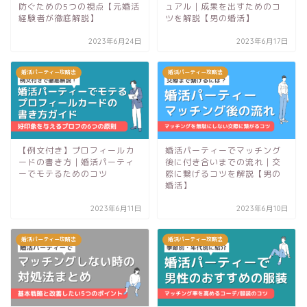
防ぐための5つの視点【元婚活
ュアル｜成果を出すためのコ
経験者が徹底解説】
ツを解説【男の婚活】
2023年6月24日
2023年6月17日
婚活パーティー攻略法
婚活パーティー攻略法
【例文付き】プロフィールカ
婚活パーティーでマッチング
ードの書き方｜婚活パーティ
後に付き合いまでの流れ｜交
ーでモテるためのコツ
際に繋げるコツを解説【男の
婚活】
2023年6月11日
2023年6月10日
婚活パーティー攻略法
婚活パーティー攻略法