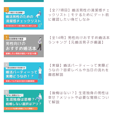
2
【全77項目】婚活男性の清潔感チェ
ックリスト｜モテるためにデート前
に確認したい身だしなみ
3
【全14冊】男性向けおすすめ婚活本
ランキング【元婚活男子が厳選】
婚活を知る
4
【実録】婚活パーティーって実際ど
うなの？容姿レベルや当日の流れを
婚活の始め方
徹底解説
婚活ノウハウ
5
【後悔はない？】生涯独身の男性は
幸せ？メリットや必要な覚悟につい
問い合わせ
て解説