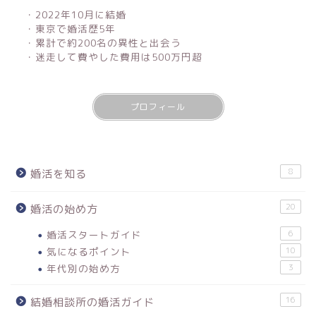
・2022年10月に結婚
・東京で婚活歴5年
・累計で約200名の異性と出会う
・迷走して費やした費用は500万円超
プロフィール
8
婚活を知る
20
婚活の始め方
婚活スタートガイド
6
気になるポイント
10
年代別の始め方
3
16
結婚相談所の婚活ガイド