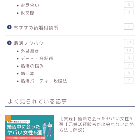
お見合い
8
仮交際
8
4
おすすめ結婚相談所
38
婚活ノウハウ
外見磨き
10
デート・会話術
8
婚活の悩み
7
婚活本
6
婚活パーティー攻略法
7
よく見られている記事
1
【実録】婚活で会ったヤバい女性6
選【元婚活経験者が出会わないため
方法も解説】