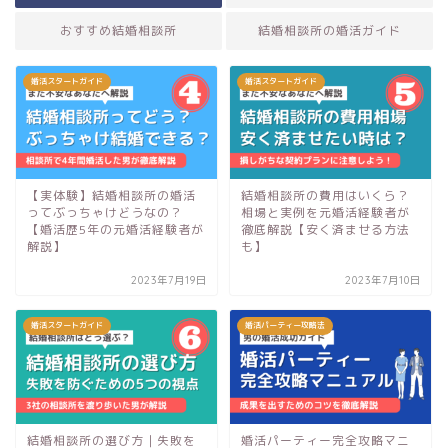
おすすめ結婚相談所
結婚相談所の婚活ガイド
婚活スタートガイド
婚活スタートガイド
【実体験】結婚相談所の婚活
結婚相談所の費用はいくら？
ってぶっちゃけどうなの？
相場と実例を元婚活経験者が
【婚活歴5年の元婚活経験者が
徹底解説【安く済ませる方法
解説】
も】
2023年7月19日
2023年7月10日
婚活スタートガイド
婚活パーティー攻略法
結婚相談所の選び方｜失敗を
婚活パーティー完全攻略マニ